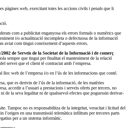
 pàgines web, exercitant totes les accions civils i penals que li
ció.
iderats com a publicitat enganyosa els errors formals o numèrics que
eniment i/o actualització incompleta o defectuosa de la informació
n aviat com tingui coneixement d’aquests errors.
4/2002 de Serveis de la Societat de la Informació i de comerç
la sempre que tingui per finalitat el manteniment de la relació
del servei que el client té contractat amb l’empresa.
al lloc web de l’empresa i/o en l’ús de les informacions que conté.
esa, que es derivin de l’ús de la informació, de les matèries
a, accedir a l’usuari a prestacions i serveis oferts per tercers, no
ni de la seva legalitat ni de qualssevol efectes que poguessin derivar-
e. Tampoc no es responsabilitza de la integritat, veracitat i licitud del
n l’origen en una transmissió telemàtica infiltrats per terceres parts
egatius per a un sistema informàtic.
’empresa.