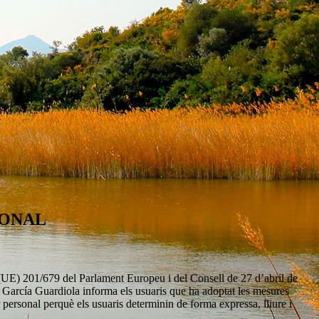
SONAL
t (UE) 201/679 del Parlament Europeu i del Consell de 27 d’abril de
el García Guardiola informa els usuaris que ha adoptat les mesures
 personal perquè els usuaris determinin de forma expressa, lliure i