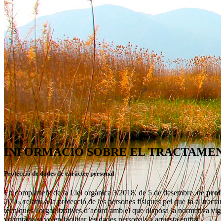
INFORMACIÓ SOBRE EL TRACTAMEN
Protecció de dades de caràcter personal
En compliment de la Llei orgànica 3/2018, de 5 de desembre, de
prot
2016, relatiu a la protecció de les persones físiques pel que fa al tra
tècniques i organitzatives d’acord amb el que disposa la normativa vige
voluntària si volen facilitar les dades personals a aquesta entitat.