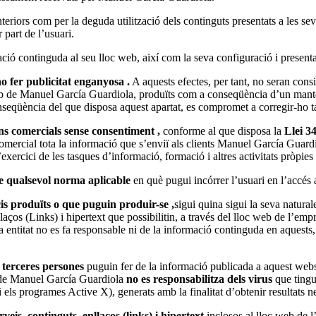
iors com per la deguda utilització dels continguts presentats a les seves
part de l’usuari.
ció continguda al seu lloc web, així com la seva configuració i presenta
o fer publicitat enganyosa .
A aquests efectes, per tant, no seran cons
 web de Manuel García Guardiola, produïts com a conseqüència d’un mant
eqüència del que disposa aquest apartat, es compromet a corregir-ho ta
s comercials sense consentiment ,
conforme al que disposa la
Llei 3
ercial tota la informació que s’enviï als clients Manuel García Guardio
exercici de les tasques d’informació, formació i altres activitats pròpies 
e qualsevol norma aplicable
en què pugui incórrer l’usuari en l’accés 
is produïts o que puguin produir-se ,
sigui quina sigui la seva natural
os (Links) i hipertext que possibilitin, a través del lloc web de l’empres
entitat no es fa responsable ni de la informació continguda en aquests, 
e terceres persones
puguin fer de la informació publicada a aquest websit
b de Manuel García Guardiola
no es responsabilitza dels virus
que tingui
 els programes Active X), generats amb la finalitat d’obtenir resultats n
rveis, continguts, enllaços (links) i hipertext
inclosos al lloc web de l