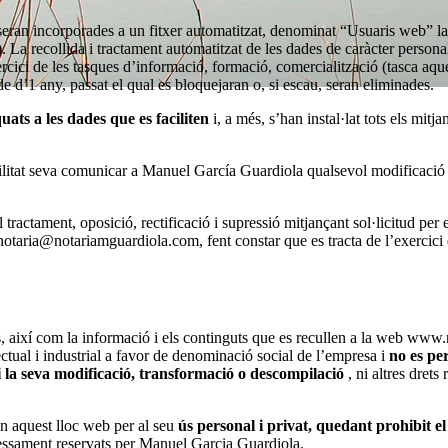
eran incorporades a un fitxer automatitzat, denominat “Usuaris web” la t
collida i tractament automatitzat de les dades de caràcter personal té
ici de les tasques d’informació, formació, comercialització (tasca aquest
e d’1 any, passat el qual es bloquejaran o, si escau, seran eliminades.
ats a les dades que es faciliten
i, a més, s’han instal·lat tots els mitj
bilitat seva comunicar a Manuel García Guardiola qualsevol modificació 
el tractament, oposició, rectificació i supressió mitjançant sol·licitud
ia@notariamguardiola.com, fent constar que es tracta de l’exercici d’
extos, així com la informació i els continguts que es recullen a la web 
lectual i industrial a favor de denominació social de l’empresa i
no es per
 ni la seva modificació, transformació o descompilació
, ni altres drets
 en aquest lloc web per al seu
ús personal i privat, quedant prohibit el
xpressament reservats per Manuel Garcia Guardiola.