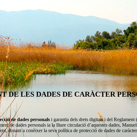
T DE LES DADES DE CARÀCTER PER
ecció de dades personals
i garantia dels drets digitals i del Reglamen
ctament de dades personals ia la lliure circulació d’aquestes dades, Manu
nt, donant a conèixer la seva política de protecció de dades de caràcter