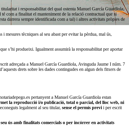
itularitat i responsabilitat del qual ostenta Manuel García Guardiola,
 com a finalitat el manteniment de la relació contractual que si
a darrera sempre identificada com a tal) i altres activitats pròpies de
ans i mesures tècniques al seu abast per evitar la pèrdua, mal ús,
que s’hi produeixi. Igualment assumirà la responsabilitat per aportar
 per escrit adreçada a Manuel García Guardiola, Avinguda Jaume I núm. 7
aquests drets sobre les dades contingudes en algun dels fitxers de
www.notariadepego.es pertanyent a Manuel García Guardiola estan
met la reproducció i/o publicació, total o parcial, del lloc web, ni
 reconeguts legalment al seu titular,
sense el permís previ
i per escrit
 seu ús amb finalitats comercials o per incórrer en activitats