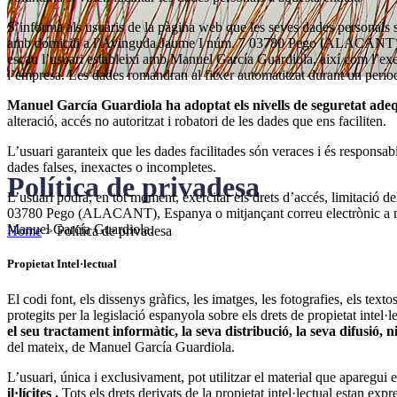
S’informa als usuaris de la pàgina web que les seves dades personals s
amb domicili a l’Avinguda Jaume I núm. 7 03780 Pego (ALACANT). La re
escau l’usuari estableixi amb Manuel García Guardiola, així com l’exerc
l’empresa. Les dades romandran al fitxer automatitzat durant un períod
Manuel García Guardiola ha adoptat els nivells de seguretat adequ
alteració, accés no autoritzat i robatori de les dades que ens faciliten.
L’usuari garanteix que les dades facilitades són veraces i és responsa
dades falses, inexactes o incompletes.
Política de privadesa
L’usuari podrà, en tot moment, exercitar els drets d’accés, limitació d
03780 Pego (ALACANT), Espanya o mitjançant correu electrònic a notar
Manuel García Guardiola.
Home
>
Política de privadesa
Propietat Intel·lectual
El codi font, els dissenys gràfics, les imatges, les fotografies, els t
protegits per la legislació espanyola sobre els drets de propietat intel·
el seu tractament informàtic, la seva distribució, la seva difusió,
del mateix, de Manuel García Guardiola.
L’usuari, única i exclusivament, pot utilitzar el material que aparegui
il·lícites .
Tots els drets derivats de la propietat intel·lectual estan e