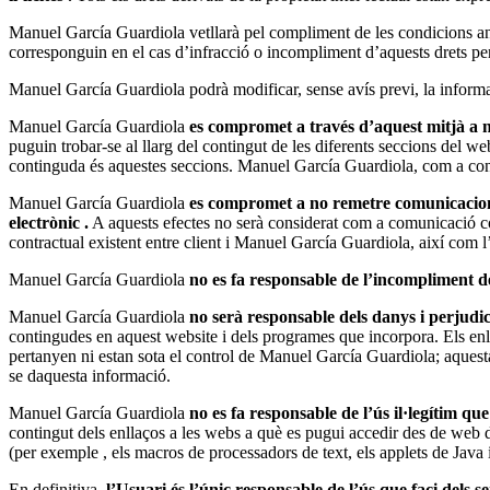
Manuel García Guardiola vetllarà pel compliment de les condicions anter
corresponguin en el cas d’infracció o incompliment d’aquests drets per 
Manuel García Guardiola podrà modificar, sense avís previ, la informa
Manuel García Guardiola
es compromet a través d’aquest mitjà a n
puguin trobar-se al llarg del contingut de les diferents seccions del
continguda és aquestes seccions. Manuel García Guardiola, com a cons
Manuel García Guardiola
es compromet a no remetre comunicacion
electrònic .
A aquests efectes no serà considerat com a comunicació com
contractual existent entre client i Manuel García Guardiola, així com l’
Manuel García Guardiola
no es fa responsable de l’incompliment d
Manuel García Guardiola
no serà responsable dels danys i perjudic
contingudes en aquest website i dels programes que incorpora. Els enllaç
pertanyen ni estan sota el control de Manuel García Guardiola; aquesta 
se daquesta informació.
Manuel García Guardiola
no es fa responsable de l’ús il·legítim qu
contingut dels enllaços a les webs a què es pugui accedir des de we
(per exemple , els macros de processadors de text, els applets de Java i
En definitiva,
l’Usuari és l’únic responsable de l’ús que faci dels se