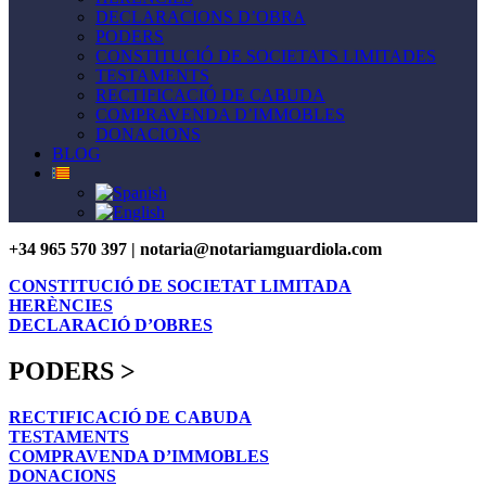
DECLARACIONS D’OBRA
PODERS
CONSTITUCIÓ DE SOCIETATS LIMITADES
TESTAMENTS
RECTIFICACIÓ DE CABUDA
COMPRAVENDA D’IMMOBLES
DONACIONS
BLOG
+34 965 570 397 | notaria@notariamguardiola.com
CONSTITUCIÓ DE SOCIETAT LIMITADA
HERÈNCIES
DECLARACIÓ D’OBRES
PODERS >
RECTIFICACIÓ DE CABUDA
TESTAMENTS
COMPRAVENDA D’IMMOBLES
DONACIONS