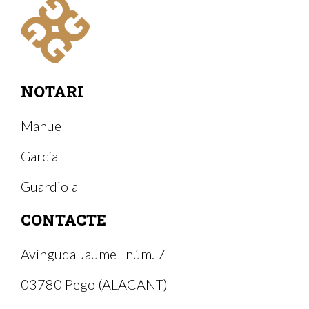
· Destinataris i emmagatzematge de les dades: El formulari s'enviarà
mitjançant un correu electrònic a una adreça de la Notaria Manuel
García Guardiola (Notaria de Pego).
· Drets: En qualsevol moment pots limitar, recuperar i esborrar la
teva informació.
NOTARI
Manuel
García
Guardiola
CONTACTE
Avinguda Jaume I núm. 7
03780 Pego (ALACANT)